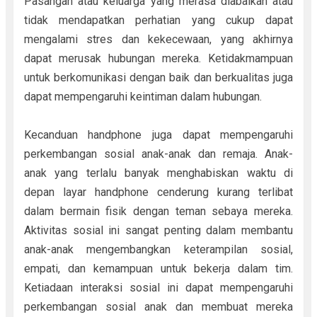
Pasangan atau keluarga yang merasa diabaikan atau
tidak mendapatkan perhatian yang cukup dapat
mengalami stres dan kekecewaan, yang akhirnya
dapat merusak hubungan mereka. Ketidakmampuan
untuk berkomunikasi dengan baik dan berkualitas juga
dapat mempengaruhi keintiman dalam hubungan.
Kecanduan handphone juga dapat mempengaruhi
perkembangan sosial anak-anak dan remaja. Anak-
anak yang terlalu banyak menghabiskan waktu di
depan layar handphone cenderung kurang terlibat
dalam bermain fisik dengan teman sebaya mereka.
Aktivitas sosial ini sangat penting dalam membantu
anak-anak mengembangkan keterampilan sosial,
empati, dan kemampuan untuk bekerja dalam tim.
Ketiadaan interaksi sosial ini dapat mempengaruhi
perkembangan sosial anak dan membuat mereka