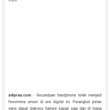
Share
adipraa.com
- Kecanduan handphone telah menjadi
fenomena umum di era digital ini. Perangkat pintar
yang dapat diakses hampir kapan saja dan di mana