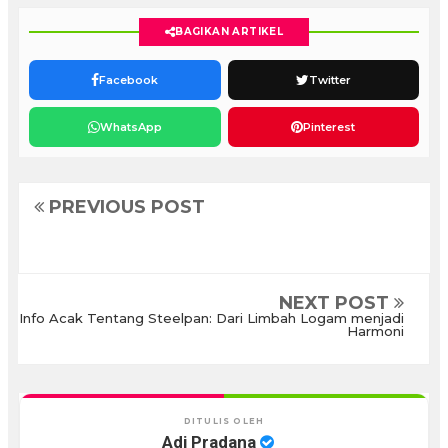
BAGIKAN ARTIKEL
Facebook
Twitter
WhatsApp
Pinterest
PREVIOUS POST
NEXT POST
Info Acak Tentang Steelpan: Dari Limbah Logam menjadi
Harmoni
DITULIS OLEH
Adi Pradana