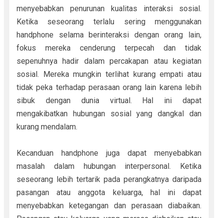
menyebabkan penurunan kualitas interaksi sosial.
Ketika seseorang terlalu sering menggunakan
handphone selama berinteraksi dengan orang lain,
fokus mereka cenderung terpecah dan tidak
sepenuhnya hadir dalam percakapan atau kegiatan
sosial. Mereka mungkin terlihat kurang empati atau
tidak peka terhadap perasaan orang lain karena lebih
sibuk dengan dunia virtual. Hal ini dapat
mengakibatkan hubungan sosial yang dangkal dan
kurang mendalam.
Kecanduan handphone juga dapat menyebabkan
masalah dalam hubungan interpersonal. Ketika
seseorang lebih tertarik pada perangkatnya daripada
pasangan atau anggota keluarga, hal ini dapat
menyebabkan ketegangan dan perasaan diabaikan.