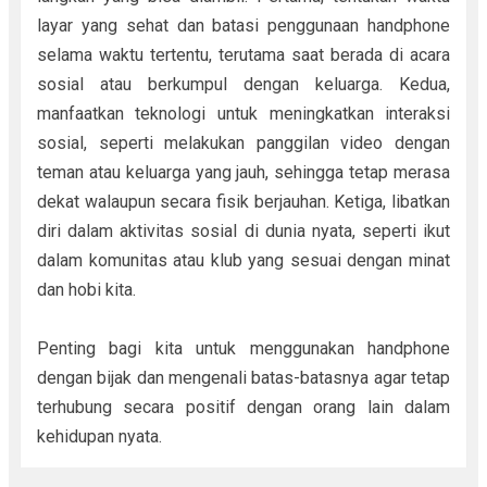
layar yang sehat dan batasi penggunaan handphone
selama waktu tertentu, terutama saat berada di acara
sosial atau berkumpul dengan keluarga. Kedua,
manfaatkan teknologi untuk meningkatkan interaksi
sosial, seperti melakukan panggilan video dengan
teman atau keluarga yang jauh, sehingga tetap merasa
dekat walaupun secara fisik berjauhan. Ketiga, libatkan
diri dalam aktivitas sosial di dunia nyata, seperti ikut
dalam komunitas atau klub yang sesuai dengan minat
dan hobi kita.
Penting bagi kita untuk menggunakan handphone
dengan bijak dan mengenali batas-batasnya agar tetap
terhubung secara positif dengan orang lain dalam
kehidupan nyata.