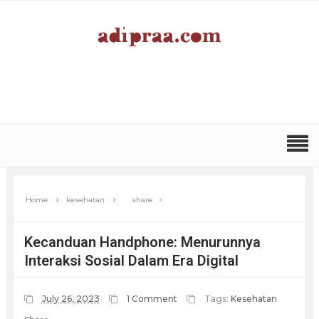
Home
kesehatan
share
Kecanduan Handphone: Menurunnya
Interaksi Sosial Dalam Era Digital
July 26, 2023
1 Comment
Tags:
Kesehatan