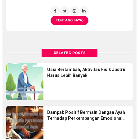
TENTANG SAYA
RELATED POSTS
Usia Bertambah, Aktivitas Fisik Justru
Harus Lebih Banyak
Dampak Positif Bermain Dengan Ayah
Terhadap Perkembangan Emosional
Anak