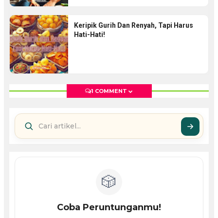
Keripik Gurih Dan Renyah, Tapi Harus
Hati-Hati!
1 COMMENT
🎲
Coba Peruntunganmu!