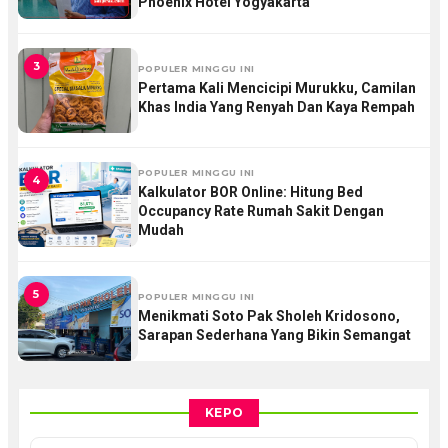
Phoenix Hotel Yogyakarta
3
POPULER MINGGU INI
Pertama Kali Mencicipi Murukku, Camilan
Khas India Yang Renyah Dan Kaya Rempah
POPULER MINGGU INI
4
Kalkulator BOR Online: Hitung Bed
Occupancy Rate Rumah Sakit Dengan
Mudah
5
POPULER MINGGU INI
Menikmati Soto Pak Sholeh Kridosono,
Sarapan Sederhana Yang Bikin Semangat
KEPO