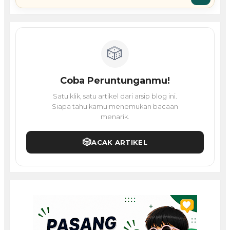
🎲
Coba Peruntunganmu!
Satu klik, satu artikel dari arsip blog ini.
Siapa tahu kamu menemukan bacaan
menarik.
🎲
ACAK ARTIKEL