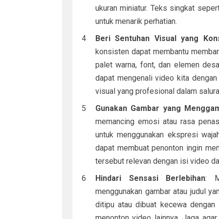
ukuran miniatur. Teks singkat sepert
untuk menarik perhatian.
Beri Sentuhan Visual yang Kon
konsisten dapat membantu membangu
palet warna, font, dan elemen des
dapat mengenali video kita dengan
visual yang profesional dalam salur
Gunakan Gambar yang Menggamb
memancing emosi atau rasa penasa
untuk menggunakan ekspresi wajah,
dapat membuat penonton ingin menge
tersebut relevan dengan isi video
Hindari Sensasi Berlebihan
: M
menggunakan gambar atau judul ya
ditipu atau dibuat kecewa dengan 
menonton video lainnya. Jaga agar