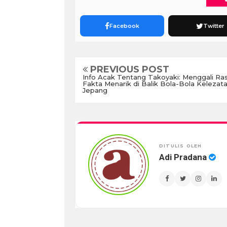
Facebook
Twitter
PREVIOUS POST
Info Acak Tentang Takoyaki: Menggali Ra
Fakta Menarik di Balik Bola-Bola Kelezat
Jepang
DITULIS OLEH
Adi Pradana