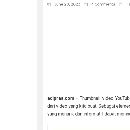
June 20, 2023
4 Comments
T
adipraa.com
- Thumbnail video YouTube
dari video yang kita buat. Sebagai eleme
yang menarik dan informatif dapat mening