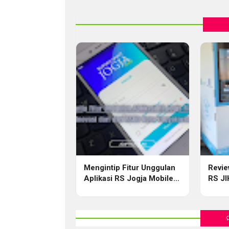
Mengintip Fitur Unggulan
Revie
Aplikasi RS Jogja Mobile,
RS JI
Inovasi Dari RSUD Kota
Seru 
Yogyakarta
Plasti