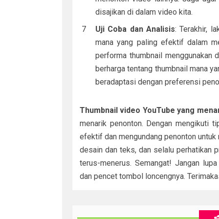
disajikan di dalam video kita.
Uji Coba dan Analisis
: Terakhir, 
mana yang paling efektif dalam me
performa thumbnail menggunakan d
berharga tentang thumbnail mana yan
beradaptasi dengan preferensi pen
Thumbnail video YouTube yang menar
menarik penonton. Dengan mengikuti t
efektif dan mengundang penonton untuk 
desain dan teks, dan selalu perhatikan
terus-menerus. Semangat! Jangan lupa
dan pencet tombol loncengnya. Terimaka