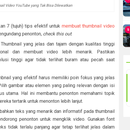
il Video YouTube yang Tak Bisa Dilewatkan
an 7 (tujuh) tips efektif untuk
membuat thumbnail video
5
engundang penonton,
check this out
:
: Thumbnail yang jelas dan tajam dengan kualitas tinggi
onal dan membuat video lebih menarik. Pastikan
si tinggi agar tidak terlihat buram atau pecah saat
mbnail yang efektif harus memiliki poin fokus yang jelas
Pilih gambar atau elemen yang paling relevan dengan isi
okus utama. Hal ini membantu penonton memahami topik
eka tertarik untuk menonton lebih lanjut.
bahkan teks yang menarik dan informatif pada thumbnail
dorong penonton untuk mengklik video. Gunakan font
s tidak terlalu panjang agar tetap terlihat jelas dalam