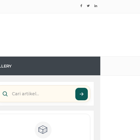
LLERY
🎲