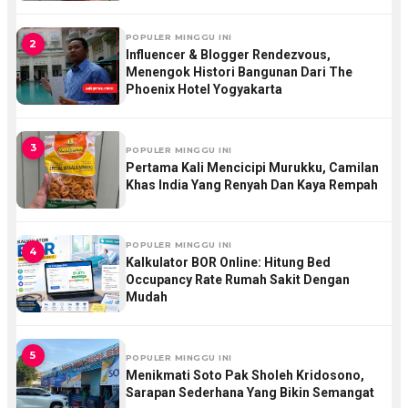
POPULER MINGGU INI
2
Influencer & Blogger Rendezvous,
Menengok Histori Bangunan Dari The
Phoenix Hotel Yogyakarta
3
POPULER MINGGU INI
Pertama Kali Mencicipi Murukku, Camilan
Khas India Yang Renyah Dan Kaya Rempah
POPULER MINGGU INI
4
Kalkulator BOR Online: Hitung Bed
Occupancy Rate Rumah Sakit Dengan
Mudah
5
POPULER MINGGU INI
Menikmati Soto Pak Sholeh Kridosono,
Sarapan Sederhana Yang Bikin Semangat