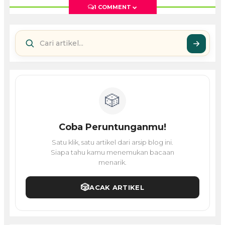
1 COMMENT
🎲
Coba Peruntunganmu!
Satu klik, satu artikel dari arsip blog ini.
Siapa tahu kamu menemukan bacaan
menarik.
🎲
ACAK ARTIKEL