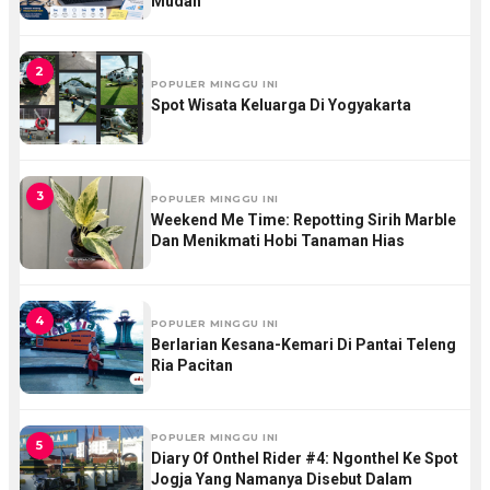
Mudah
2
POPULER MINGGU INI
Spot Wisata Keluarga Di Yogyakarta
3
POPULER MINGGU INI
Weekend Me Time: Repotting Sirih Marble
Dan Menikmati Hobi Tanaman Hias
4
POPULER MINGGU INI
Berlarian Kesana-Kemari Di Pantai Teleng
Ria Pacitan
POPULER MINGGU INI
5
Diary Of Onthel Rider #4: Ngonthel Ke Spot
Jogja Yang Namanya Disebut Dalam