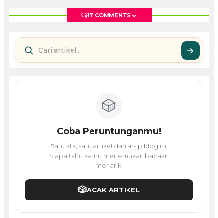
17 COMMENTS
🎲
Coba Peruntunganmu!
Satu klik, satu artikel dari arsip blog ini.
Siapa tahu kamu menemukan bacaan
menarik.
🎲
ACAK ARTIKEL