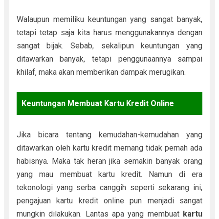
Walaupun memiliku keuntungan yang sangat banyak,
tetapi tetap saja kita harus menggunakannya dengan
sangat bijak. Sebab, sekalipun keuntungan yang
ditawarkan banyak, tetapi penggunaannya sampai
khilaf, maka akan memberikan dampak merugikan.
Keuntungan Membuat Kartu Kredit Online
Jika bicara tentang kemudahan-kemudahan yang
ditawarkan oleh kartu kredit memang tidak pernah ada
habisnya. Maka tak heran jika semakin banyak orang
yang mau membuat kartu kredit. Namun di era
tekonologi yang serba canggih seperti sekarang ini,
pengajuan kartu kredit online pun menjadi sangat
mungkin dilakukan. Lantas apa yang membuat
kartu