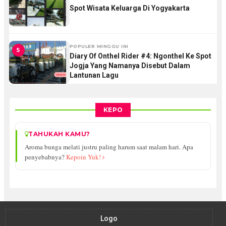
Spot Wisata Keluarga Di Yogyakarta
POPULER MINGGU INI
5
Diary Of Onthel Rider #4: Ngonthel Ke Spot
Jogja Yang Namanya Disebut Dalam
Lantunan Lagu
KEPO
TAHUKAH KAMU?
Aroma bunga melati justru paling harum saat malam hari. Apa
penyebabnya?
Kepoin Yuk!
Logo