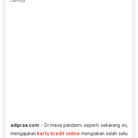
Lainnya
adipraa.com
- Di masa pandemi seperti sekarang ini,
mengajukan
kartu kredit online
merupakan salah satu