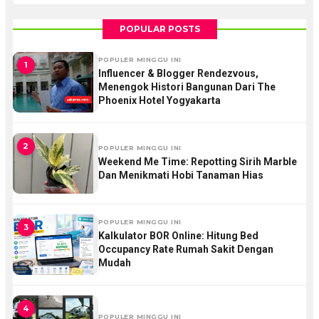
POPULAR POSTS
POPULER MINGGU INI
1
Influencer & Blogger Rendezvous,
Menengok Histori Bangunan Dari The
Phoenix Hotel Yogyakarta
2
POPULER MINGGU INI
Weekend Me Time: Repotting Sirih Marble
Dan Menikmati Hobi Tanaman Hias
POPULER MINGGU INI
3
Kalkulator BOR Online: Hitung Bed
Occupancy Rate Rumah Sakit Dengan
Mudah
4
POPULER MINGGU INI