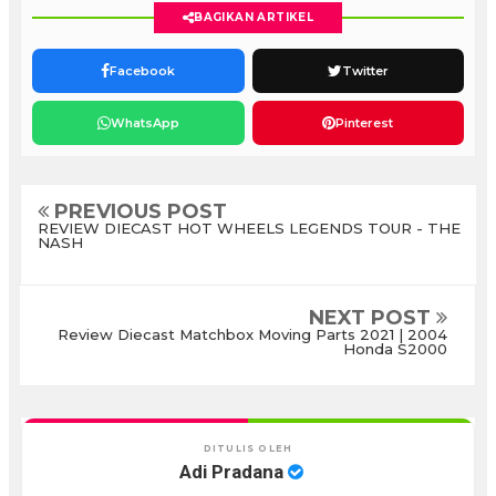
BAGIKAN ARTIKEL
Facebook
Twitter
WhatsApp
Pinterest
PREVIOUS POST
REVIEW DIECAST HOT WHEELS LEGENDS TOUR - THE
NASH
NEXT POST
Review Diecast Matchbox Moving Parts 2021 | 2004
Honda S2000
DITULIS OLEH
Adi Pradana