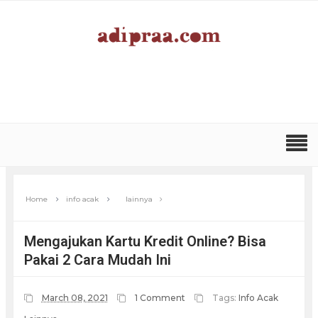
Home
info acak
lainnya
Mengajukan Kartu Kredit Online? Bisa
Pakai 2 Cara Mudah Ini
March 08, 2021
1 Comment
Tags:
Info Acak