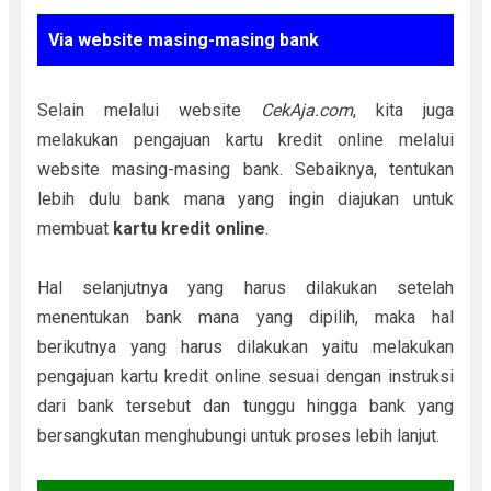
Via website masing-masing bank
Selain melalui website
CekAja.com
, kita juga
melakukan pengajuan kartu kredit online melalui
website masing-masing bank. Sebaiknya, tentukan
lebih dulu bank mana yang ingin diajukan untuk
membuat
kartu kredit online
.
Hal selanjutnya yang harus dilakukan setelah
menentukan bank mana yang dipilih, maka hal
berikutnya yang harus dilakukan yaitu melakukan
pengajuan kartu kredit online sesuai dengan instruksi
dari bank tersebut dan tunggu hingga bank yang
bersangkutan menghubungi untuk proses lebih lanjut.