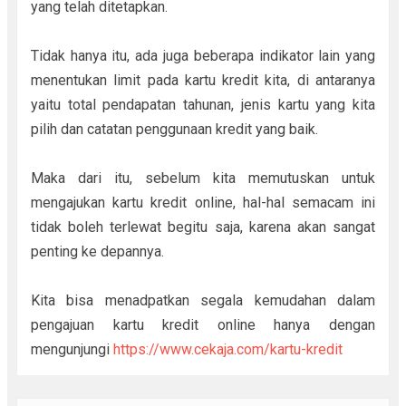
yang telah ditetapkan.
Tidak hanya itu, ada juga beberapa indikator lain yang
menentukan limit pada kartu kredit kita, di antaranya
yaitu total pendapatan tahunan, jenis kartu yang kita
pilih dan catatan penggunaan kredit yang baik.
Maka dari itu, sebelum kita memutuskan untuk
mengajukan kartu kredit online, hal-hal semacam ini
tidak boleh terlewat begitu saja, karena akan sangat
penting ke depannya.
Kita bisa menadpatkan segala kemudahan dalam
pengajuan kartu kredit online hanya dengan
mengunjungi
https://www.cekaja.com/kartu-kredit