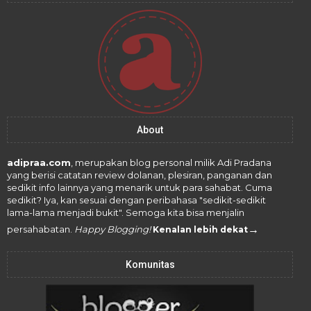
About
adipraa.com
, merupakan blog personal milik Adi Pradana
yang berisi catatan review dolanan, plesiran, panganan dan
sedikit info lainnya yang menarik untuk para sahabat. Cuma
sedikit? Iya, kan sesuai dengan peribahasa "sedikit-sedikit
lama-lama menjadi bukit". Semoga kita bisa menjalin
→
persahabatan.
Happy Blogging!
Kenalan lebih dekat
Komunitas