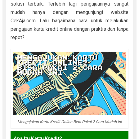
solusi terbaik. Terlebih lagi pengajuannya sangat
mudah hanya dengan mengunjungi website
CekAja.com. Lalu bagaimana cara untuk melakukan
pengajuan kartu kredit online dengan praktis dan tanpa
repot?
Mengajukan Kartu Kredit Online Bisa Pakai 2 Cara Mudah Ini
Apa Itu Kartu Kredit?