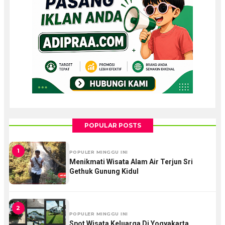
POPULAR POSTS
1
POPULER MINGGU INI
Menikmati Wisata Alam Air Terjun Sri
Gethuk Gunung Kidul
2
POPULER MINGGU INI
Spot Wisata Keluarga Di Yogyakarta