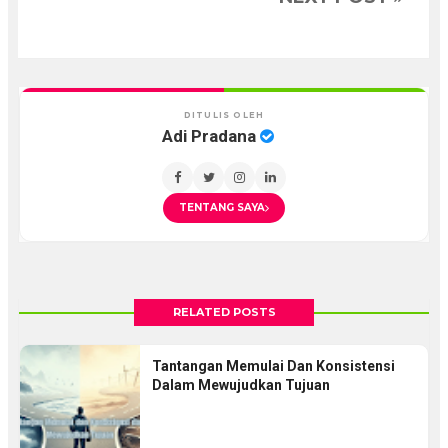
DITULIS OLEH
Adi Pradana
TENTANG SAYA
RELATED POSTS
Tantangan Memulai Dan Konsistensi
Dalam Mewujudkan Tujuan