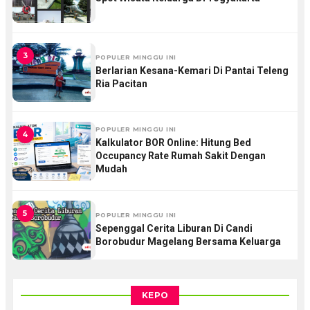
3
POPULER MINGGU INI
Berlarian Kesana-Kemari Di Pantai Teleng
Ria Pacitan
POPULER MINGGU INI
4
Kalkulator BOR Online: Hitung Bed
Occupancy Rate Rumah Sakit Dengan
Mudah
5
POPULER MINGGU INI
Sepenggal Cerita Liburan Di Candi
Borobudur Magelang Bersama Keluarga
KEPO