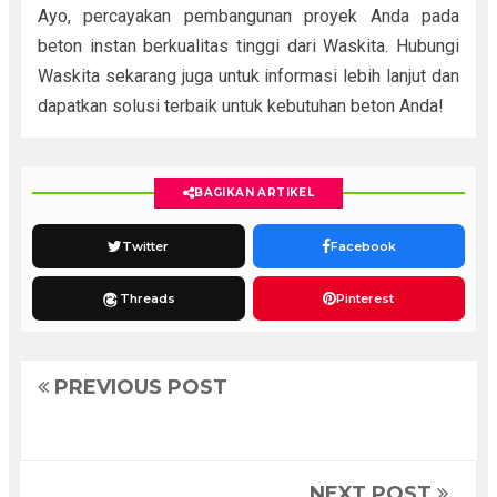
Ayo, percayakan pembangunan proyek Anda pada
beton instan berkualitas tinggi dari Waskita. Hubungi
Waskita sekarang juga untuk informasi lebih lanjut dan
dapatkan solusi terbaik untuk kebutuhan beton Anda!
BAGIKAN ARTIKEL
Twitter
Facebook
Threads
Pinterest
PREVIOUS POST
NEXT POST