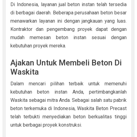
Di Indonesia, layanan jual beton instan telah tersedia
di berbagai daerah. Beberapa perusahaan beton besar
menawarkan layanan ini dengan jangkauan yang luas.
Kontraktor dan pengembang proyek dapat dengan
mudah memesan beton instan sesuai dengan
kebutuhan proyek mereka.
Ajakan Untuk Membeli Beton Di
Waskita
Dalam mencari pilihan terbaik untuk memenuhi
kebutuhan beton instan Anda, pertimbangkanlah
Waskita sebagai mitra Anda. Sebagai salah satu pabrik
beton terkemuka di Indonesia, Waskita Beton Precast
telah terbukti menyediakan beton berkualitas tinggi
untuk berbagai proyek konstruksi.