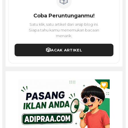
🎲
Coba Peruntunganmu!
Satu klik, satu artikel dari arsip blog ini.
Siapa tahu kamu menemukan bacaan
menarik.
🎲
ACAK ARTIKEL