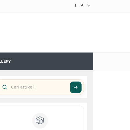
LLERY
🎲