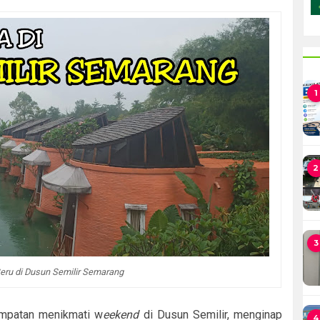
1
2
3
ru di Dusun Semilir Semarang
mpatan menikmati w
eekend
di Dusun Semilir, menginap
4