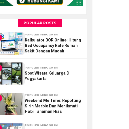
POPULAR POSTS
POPULER MINGGU INI
Kalkulator BOR Online: Hitung
Bed Occupancy Rate Rumah
Sakit Dengan Mudah
POPULER MINGGU INI
Spot Wisata Keluarga Di
Yogyakarta
POPULER MINGGU INI
Weekend Me Time: Repotting
Sirih Marble Dan Menikmati
Hobi Tanaman Hias
POPULER MINGGU INI