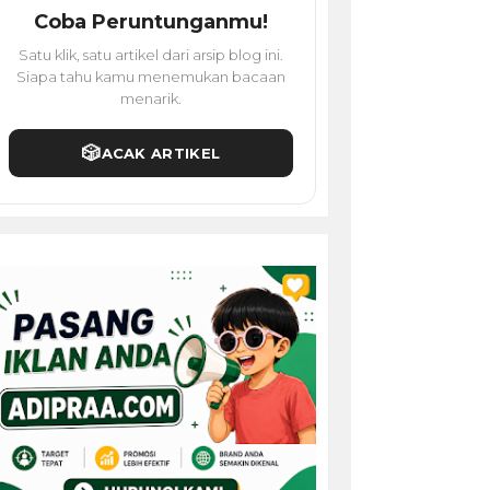
Coba Peruntunganmu!
Satu klik, satu artikel dari arsip blog ini.
Siapa tahu kamu menemukan bacaan
menarik.
🎲
ACAK ARTIKEL