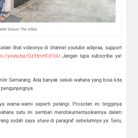
ello! Dusun The Villas
alian lihat videonya di channel youtube adipraa, support
ps://youtu.be/Qz3tmHCd1oU
Jangan lupa subscribe ya!
ilir Semarang. Ada banyak sekali wahana yang bisa kita
n pengunjungnya.
ya warna-warni seperti pelangi. Prosotan ini tingginya
wahana satu ini sembari mendokumentasikannya dalam
ang sudah saya
share
di paragraf sebelumnya ya. Seru,