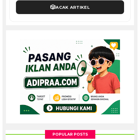
🎲
ACAK ARTIKEL
POPULAR POSTS