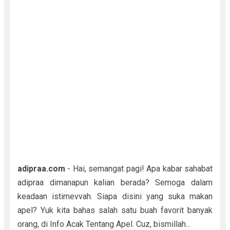
adipraa.com
- Hai, semangat pagi! Apa kabar sahabat
adipraa dimanapun kalian berada? Semoga dalam
keadaan istimevvah. Siapa disini yang suka makan
apel? Yuk kita bahas salah satu buah favorit banyak
orang, di Info Acak Tentang Apel. Cuz, bismillah...