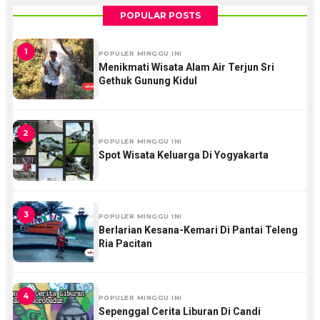
POPULAR POSTS
1
POPULER MINGGU INI
Menikmati Wisata Alam Air Terjun Sri
Gethuk Gunung Kidul
2
POPULER MINGGU INI
Spot Wisata Keluarga Di Yogyakarta
3
POPULER MINGGU INI
Berlarian Kesana-Kemari Di Pantai Teleng
Ria Pacitan
4
POPULER MINGGU INI
Sepenggal Cerita Liburan Di Candi