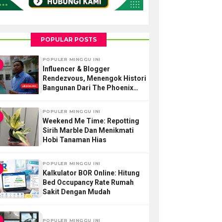
POPULAR POSTS
POPULER MINGGU INI
Influencer & Blogger
Rendezvous, Menengok Histori
Bangunan Dari The Phoenix
Hotel Yogyakarta
POPULER MINGGU INI
Weekend Me Time: Repotting
Sirih Marble Dan Menikmati
Hobi Tanaman Hias
POPULER MINGGU INI
Kalkulator BOR Online: Hitung
Bed Occupancy Rate Rumah
Sakit Dengan Mudah
POPULER MINGGU INI