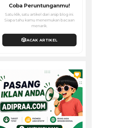
Coba Peruntunganmu!
Satu klik, satu artikel dari arsip blog ini.
Siapa tahu kamu menemukan bacaan
menarik.
🎲
ACAK ARTIKEL