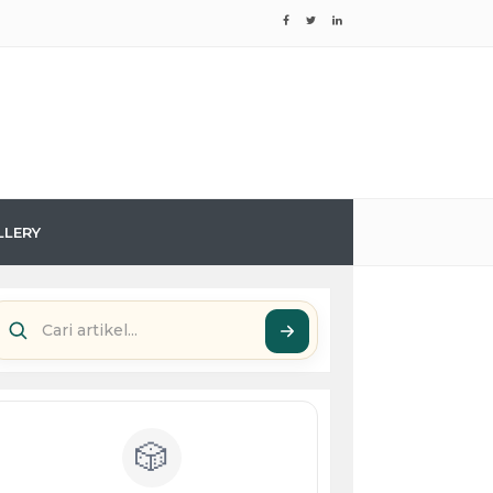
LLERY
🎲