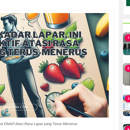
1
2
3
ra Efektif Atasi Rasa Lapar yang Terus-Menerus
4