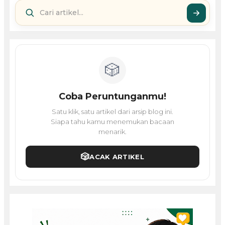
🎲
Coba Peruntunganmu!
Satu klik, satu artikel dari arsip blog ini.
Siapa tahu kamu menemukan bacaan
menarik.
🎲
ACAK ARTIKEL