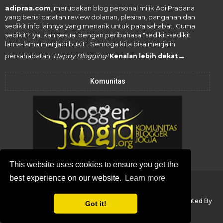
adipraa.com
, merupakan blog personal milik Adi Pradana
yang berisi catatan review dolanan, plesiran, panganan dan
sedikit info lainnya yang menarik untuk para sahabat. Cuma
sedikit? Iya, kan sesuai dengan peribahasa "sedikit-sedikit
lama-lama menjadi bukit". Semoga kita bisa menjalin
→
persahabatan.
Happy Blogging!
Kenalan lebih dekat
Komunitas
This website uses cookies to ensure you get the
best experience on our website.
Learn more
Copyright ©
2026
adipraa.com
All Rights Reserved -
Blogger Templates
Created with
by MS Design
& Distributed By
Got it!
Bloggertemplates4u