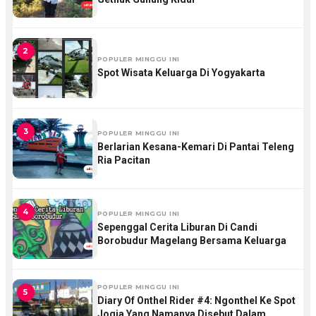
2
POPULER MINGGU INI
Spot Wisata Keluarga Di Yogyakarta
3
POPULER MINGGU INI
Berlarian Kesana-Kemari Di Pantai Teleng
Ria Pacitan
4
POPULER MINGGU INI
Sepenggal Cerita Liburan Di Candi
Borobudur Magelang Bersama Keluarga
POPULER MINGGU INI
5
Diary Of Onthel Rider #4: Ngonthel Ke Spot
Jogja Yang Namanya Disebut Dalam