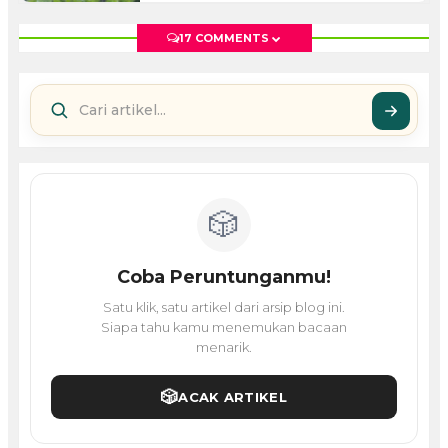
17 COMMENTS
🎲
Coba Peruntunganmu!
Satu klik, satu artikel dari arsip blog ini.
Siapa tahu kamu menemukan bacaan
menarik.
🎲
ACAK ARTIKEL