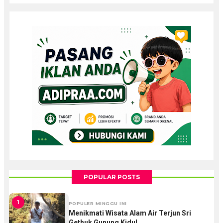
POPULAR POSTS
1
POPULER MINGGU INI
Menikmati Wisata Alam Air Terjun Sri
Gethuk Gunung Kidul