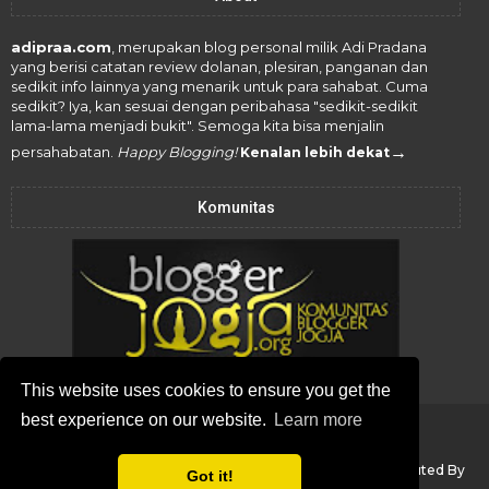
adipraa.com
, merupakan blog personal milik Adi Pradana
yang berisi catatan review dolanan, plesiran, panganan dan
sedikit info lainnya yang menarik untuk para sahabat. Cuma
sedikit? Iya, kan sesuai dengan peribahasa "sedikit-sedikit
lama-lama menjadi bukit". Semoga kita bisa menjalin
→
persahabatan.
Happy Blogging!
Kenalan lebih dekat
Komunitas
This website uses cookies to ensure you get the
best experience on our website.
Learn more
Copyright ©
2026
adipraa.com
All Rights Reserved -
Blogger Templates
Created with
by MS Design
& Distributed By
Got it!