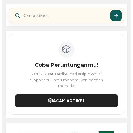
🎲
Coba Peruntunganmu!
Satu klik, satu artikel dari arsip blog ini.
Siapa tahu kamu menemukan bacaan
menarik.
🎲
ACAK ARTIKEL