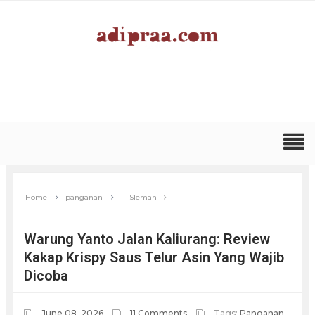
Home
panganan
Sleman
Warung Yanto Jalan Kaliurang: Review
Kakap Krispy Saus Telur Asin Yang Wajib
Dicoba
June 08, 2026
11 Comments
Tags:
Panganan