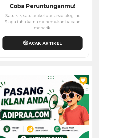
Coba Peruntunganmu!
Satu klik, satu artikel dari arsip blog ini.
Siapa tahu kamu menemukan bacaan
menarik.
🎲
ACAK ARTIKEL