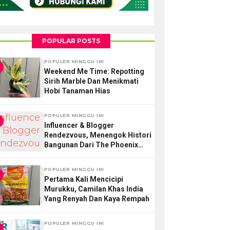
POPULAR POSTS
POPULER MINGGU INI
Weekend Me Time: Repotting
Sirih Marble Dan Menikmati
Hobi Tanaman Hias
POPULER MINGGU INI
Influencer & Blogger
Rendezvous, Menengok Histori
Bangunan Dari The Phoenix
Hotel Yogyakarta
POPULER MINGGU INI
Pertama Kali Mencicipi
Murukku, Camilan Khas India
Yang Renyah Dan Kaya Rempah
POPULER MINGGU INI