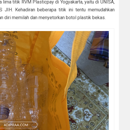
a lima titik RVM Plasticpay di Yogyakarta, yaitu di UNISA,
S JIH. Kehadiran beberapa titik ini tentu memudahkan
 diri memilah dan menyetorkan botol plastik bekas.