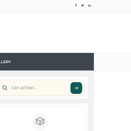
LLERY
🎲