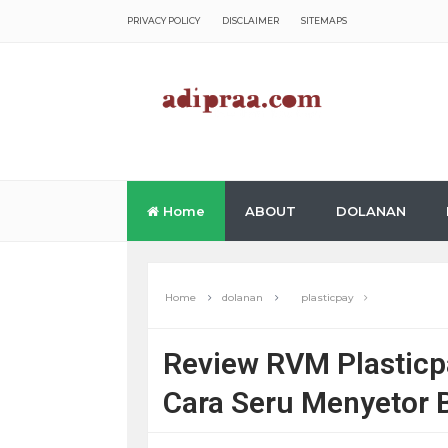
PRIVACY POLICY
DISCLAIMER
SITEMAPS
Home
ABOUT
DOLANAN
Home
dolanan
plasticpay
Review RVM Plasticpa
Cara Seru Menyetor B