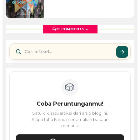
25 COMMENTS
🎲
Coba Peruntunganmu!
Satu klik, satu artikel dari arsip blog ini.
Siapa tahu kamu menemukan bacaan
menarik.