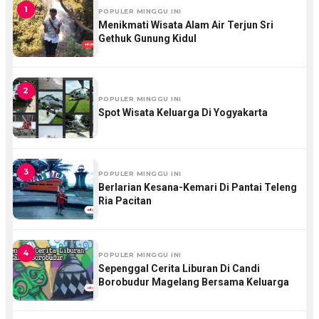
1
POPULER MINGGU INI
Menikmati Wisata Alam Air Terjun Sri
Gethuk Gunung Kidul
2
POPULER MINGGU INI
Spot Wisata Keluarga Di Yogyakarta
3
POPULER MINGGU INI
Berlarian Kesana-Kemari Di Pantai Teleng
Ria Pacitan
4
POPULER MINGGU INI
Sepenggal Cerita Liburan Di Candi
Borobudur Magelang Bersama Keluarga