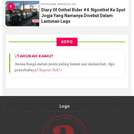
POPULER MINGGU INI
5
Diary Of Onthel Rider #4: Ngonthel Ke Spot
Jogja Yang Namanya Disebut Dalam
Lantunan Lagu
KEPO
TAHUKAH KAMU?
Aroma bunga melati justru paling harum saat malam hari. Apa
penyebabnya?
Kepoin Yuk!
Logo