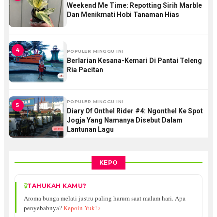
Weekend Me Time: Repotting Sirih Marble
Dan Menikmati Hobi Tanaman Hias
4
POPULER MINGGU INI
Berlarian Kesana-Kemari Di Pantai Teleng
Ria Pacitan
POPULER MINGGU INI
5
Diary Of Onthel Rider #4: Ngonthel Ke Spot
Jogja Yang Namanya Disebut Dalam
Lantunan Lagu
KEPO
TAHUKAH KAMU?
Aroma bunga melati justru paling harum saat malam hari. Apa
penyebabnya?
Kepoin Yuk!