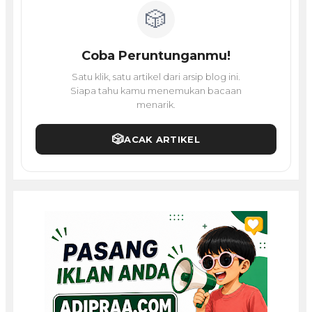
🎲
Coba Peruntunganmu!
Satu klik, satu artikel dari arsip blog ini.
Siapa tahu kamu menemukan bacaan
menarik.
🎲
ACAK ARTIKEL