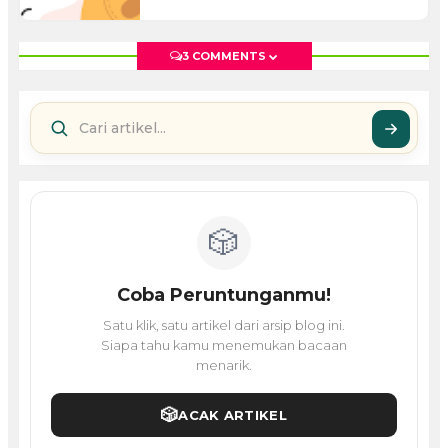
3 COMMENTS
🎲
Coba Peruntunganmu!
Satu klik, satu artikel dari arsip blog ini.
Siapa tahu kamu menemukan bacaan
menarik.
🎲
ACAK ARTIKEL