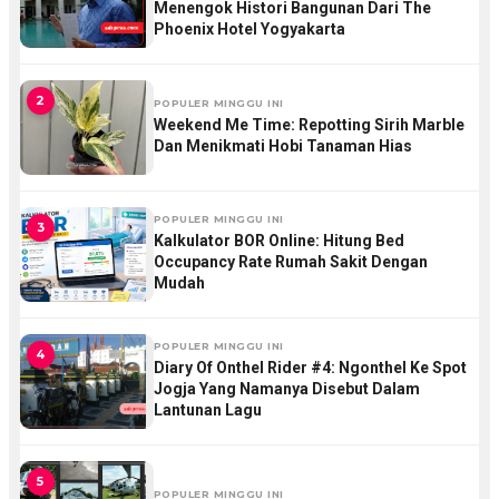
Menengok Histori Bangunan Dari The
Phoenix Hotel Yogyakarta
2
POPULER MINGGU INI
Weekend Me Time: Repotting Sirih Marble
Dan Menikmati Hobi Tanaman Hias
POPULER MINGGU INI
3
Kalkulator BOR Online: Hitung Bed
Occupancy Rate Rumah Sakit Dengan
Mudah
POPULER MINGGU INI
4
Diary Of Onthel Rider #4: Ngonthel Ke Spot
Jogja Yang Namanya Disebut Dalam
Lantunan Lagu
5
POPULER MINGGU INI